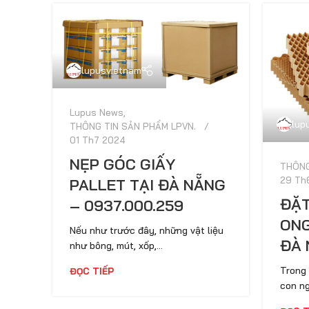
lupusvietnam
Lupus News
,
lup
THÔNG TIN SẢN PHẨM LPVN.
01 Th7 2024
NẸP GÓC GIẤY
THÔNG
29 Th
PALLET TẠI ĐÀ NẴNG
ĐẶT
– 0937.000.259
ONG
Nếu như trước đây, những vật liệu
ĐÀ 
như bông, mút, xốp,...
Trong 
ĐỌC TIẾP
con ng