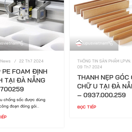
usvietnam
lupusvietnam
 News
22 Th7 2024
THÔNG TIN SẢN PHẨM LPVN.
09 Th7 2024
 PE FOAM ĐỊNH
THANH NẸP GÓC 
H TẠI ĐÀ NẴNG
CHỮ U TẠI ĐÀ N
700259
– 0937.000.259
ệu chống sốc được dùng
công đoạn đóng gói...
ĐỌC TIẾP
IẾP