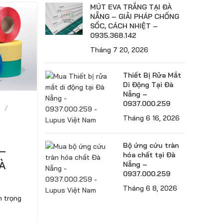
MÚT EVA TRẮNG TẠI ĐÀ
NẴNG – GIẢI PHÁP CHỐNG
SỐC, CÁCH NHIỆT –
0935.368.142
Tháng 7 20, 2026
Thiết Bị Rửa Mắt
Di Động Tại Đà
Nẵng –
0937.000.259
Tháng 6 16, 2026
I
Bộ ứng cứu tràn
–
hóa chất tại Đà
ĐÀ
Nẵng –
0937.000.259
Tháng 6 8, 2026
n trọng