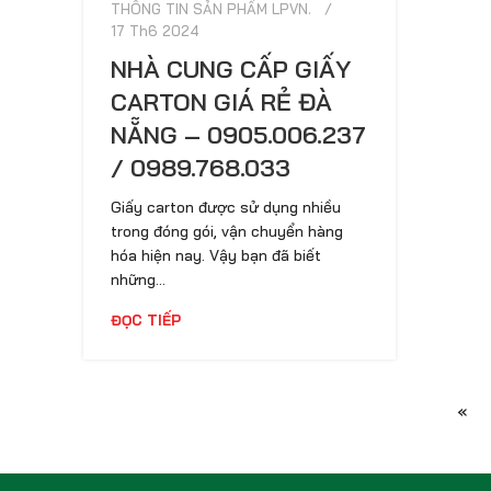
THÔNG TIN SẢN PHẨM LPVN.
17 Th6 2024
NHÀ CUNG CẤP GIẤY
CARTON GIÁ RẺ ĐÀ
NẴNG – 0905.006.237
/ 0989.768.033
Giấy carton được sử dụng nhiều
trong đóng gói, vận chuyển hàng
hóa hiện nay. Vậy bạn đã biết
những...
ĐỌC TIẾP
«