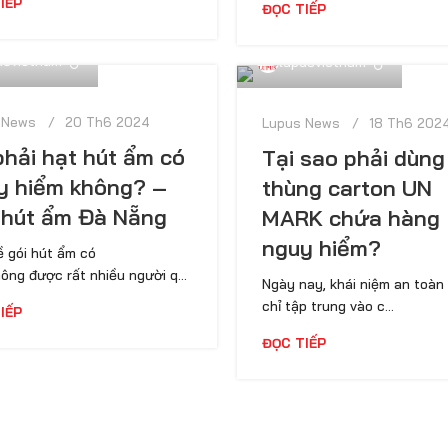
IẾP
ĐỌC TIẾP
usvietnam
lupusvietnam
 News
20 Th6 2024
Lupus News
18 Th6 202
phải hạt hút ẩm có
Tại sao phải dùng
y hiểm không? –
thùng carton UN
 hút ẩm Đà Nẵng
MARK chứa hàng
nguy hiểm?
 gói hút ẩm có
ông được rất nhiều người q...
Ngày nay, khái niệm an toàn
chỉ tập trung vào c...
IẾP
ĐỌC TIẾP