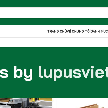
TRANG CHỦ
VỀ CHÚNG TÔI
DANH MỤC
ts by
lupusvi