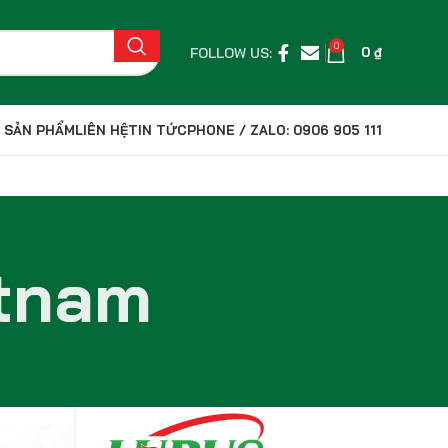
0
FOLLOW US:
0
₫
 SẢN PHẨM
LIÊN HỆ
TIN TỨC
PHONE / ZALO: 0906 905 111
etnam