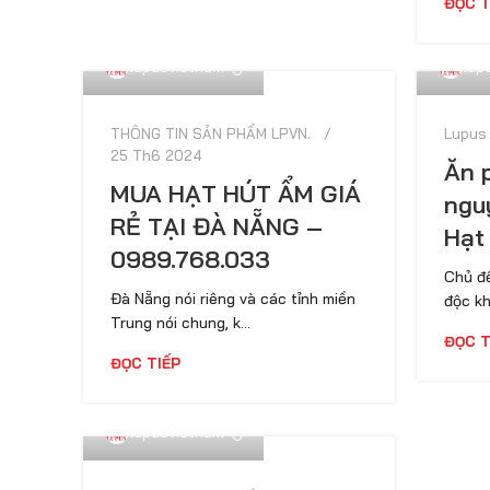
ĐỌC T
lupusvietnam
lup
THÔNG TIN SẢN PHẨM LPVN.
Lupus
25 Th6 2024
Ăn 
MUA HẠT HÚT ẨM GIÁ
ngu
RẺ TẠI ĐÀ NẴNG –
Hạt
0989.768.033
Chủ đề
Đà Nẵng nói riêng và các tỉnh miền
độc kh
Trung nói chung, k...
ĐỌC T
ĐỌC TIẾP
lupusvietnam