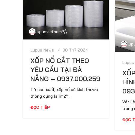
lupusvietnam
lup
Lupus News
30 Th7 2024
XỐP NỔ CẮT THEO
Lupus
YÊU CẦU TẠI ĐÀ
XỐP
NẴNG – 0937.000.259
HÌN
Từ sản xuất, xốp nổ có kích thước
093
thông dụng là 1m2*1...
Vật li
ĐỌC TIẾP
trong 
ĐỌC T