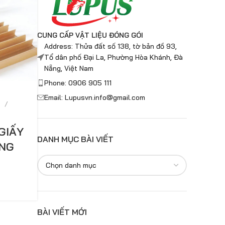
CUNG CẤP VẬT LIỆU ĐÓNG GÓI
Address: Thửa đất số 138, tờ bản đồ 93,
Tổ dân phố Đại La, Phường Hòa Khánh, Đà
Nẵng, Việt Nam
Phone: 0906 905 111
Email: Lupusvn.info@gmail.com
GIẤY
DANH MỤC BÀI VIẾT
ẴNG
BÀI VIẾT MỚI