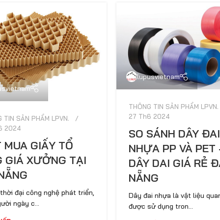
lupusvietnam
usvietnam
THÔNG TIN SẢN PHẨM LPVN.
27 Th6 2024
 TIN SẢN PHẨM LPVN.
6 2024
SO SÁNH DÂY ĐA
 MUA GIẤY TỔ
NHỰA PP VÀ PET 
 GIÁ XƯỞNG TẠI
DÂY DAI GIÁ RẺ 
NẴNG
NẴNG
thời đại công nghệ phát triển,
Dây đai nhựa là vật liệu qua
ười ngày c...
được sử dụng tron...