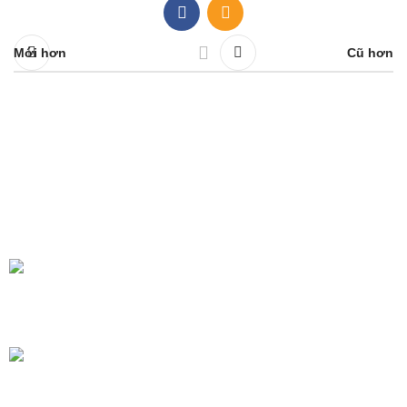
Mới hơn
Cũ hơn
Doanh nghiệp hàng đầu trong lĩnh vực cung cấp vật liệu
đóng gói xuất khẩu tại Việt Nam.
Address: Thửa đất số 138, tờ bản đồ 93, Tổ dân phố Đại La,
Phường Hòa Khánh, Đà Nẵng
Phone: 0906 905 111