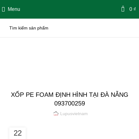
0
Menu
0
₫
Bài Viết
LUPUS NEWS
XỐP PE FOAM ĐỊNH HÌNH TẠI ĐÀ NẴNG
093700259
Lupusvietnam
22