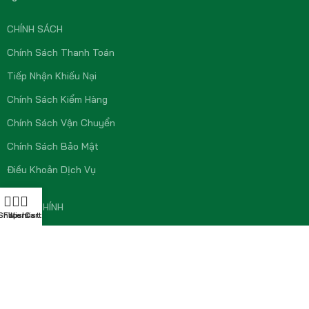
CHÍNH SÁCH
Chính Sách Thanh Toán
Tiếp Nhận Khiếu Nại
Chính Sách Kiểm Hàng
Chính Sách Vận Chuyển
Chính Sách Bảo Mật
Điều Khoản Dịch Vụ
MENU CHÍNH
Shop
Filters
Wishlist
Cart
Trang Chủ
Về Chúng Tôi
Cửa Hàng
Liên Hệ