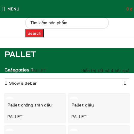
MENU
0
₫
Search
PALLET
Categories
Trang chủ
PALLET
Hiển thị tất cả 4 kết quả
Show sidebar
Pallet chống tràn dầu
Pallet giấy
PALLET
PALLET