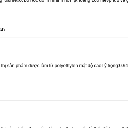
 loại flexo, bởi tốc độ in nhanh hơn (khoảng 100 mét/phút) và g
ích
u thị sản phẩm được làm từ polyethylen mật độ caoTỷ trọng:0.9