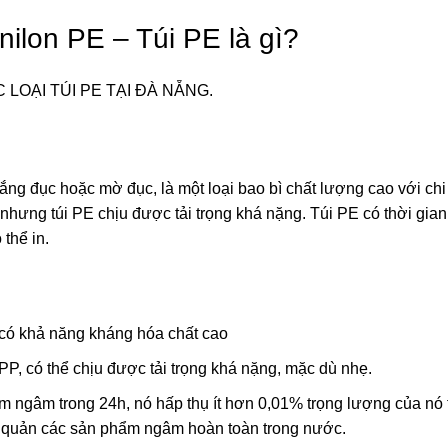
nilon PE – Túi PE là gì?
LOẠI TÚI PE TẠI ĐÀ NẴNG.
rắng đục hoặc mờ đục, là một loại bao bì chất lượng cao với chi
hưng túi PE chịu được tải trọng khá nặng. Túi PE có thời gian
thể in.
 có khả năng kháng hóa chất cao
 PP, có thể chịu được tải trọng khá nặng, mặc dù nhẹ.
m ngâm trong 24h, nó hấp thụ ít hơn 0,01% trọng lượng của nó 
ảo quản các sản phẩm ngâm hoàn toàn trong nước.