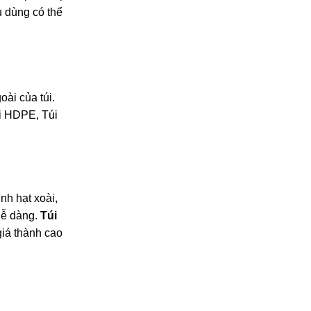
u dùng có thể
oài của túi.
Túi HDPE, Túi
ình hạt xoài,
 dễ dàng.
Túi
giá thành cao