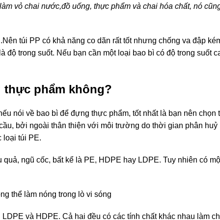
àm vỏ chai nước,đồ uống, thực phẩm và chai hóa chất, nó cũn
Nên túi PP có khả năng co dãn rất tốt nhưng chống va đập k
là độ trong suốt. Nếu bạn cần một loại bao bì có độ trong suốt
ng thực phẩm không?
u nói về bao bì để đựng thực phẩm, tốt nhất là bạn nên chọn t
ầu, bởi ngoài thân thiện với môi trường do thời gian phân huỷ
loại túi PE.
au quả, ngũ cốc, bất kể là PE, HDPE hay LDPE. Tuy nhiên có mộ
g thể làm nóng trong lò vi sóng
g LDPE và HDPE. Cả hai đều có các tính chất khác nhau làm c