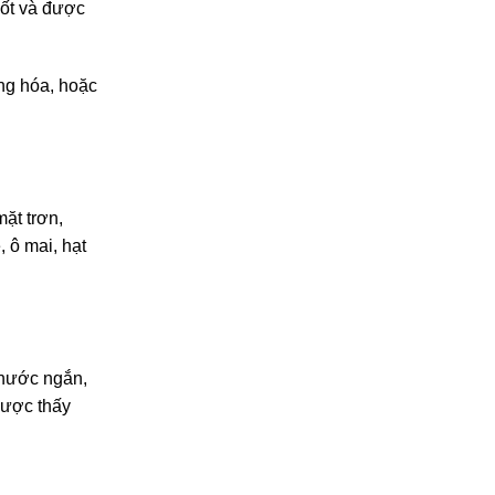
suốt và được
ng hóa, hoặc
mặt trơn,
 ô mai, hạt
thước ngắn,
được thấy