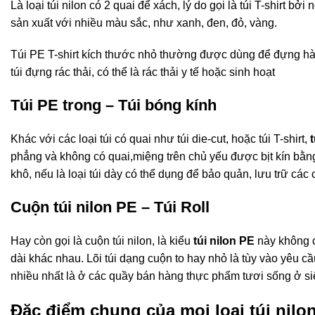
Là loại túi nilon có 2 quai để xách, lý do gọi là túi T-shirt bở
sản xuất với nhiều màu sắc, như xanh, đen, đỏ, vàng.
Túi PE T-shirt kích thước nhỏ thường được dùng để đựng hàn
túi đựng rác thải, có thể là rác thải y tế hoặc sinh hoạt
Túi PE trong – Túi bóng kính
Khác với các loại túi có quai như túi die-cut, hoặc túi T-shirt,
phẳng và không có quai,miệng trên chủ yếu được bịt kín bằng
khô, nếu là loại túi dày có thể dụng để bảo quản, lưu trữ các 
Cuộn túi nilon PE – Túi Roll
Hay còn gọi là cuộn túi nilon, là kiểu
túi nilon PE
này không c
dài khác nhau. Lõi túi dạng cuộn to hay nhỏ là tùy vào yêu c
nhiều nhất là ở các quầy bán hàng thực phẩm tươi sống ở siê
Đặc điểm chung của mọi loại túi nilo