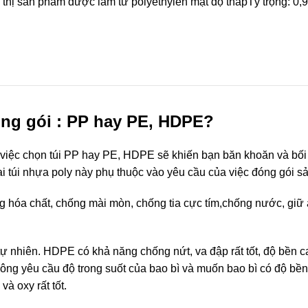
u thị sản phẩm được làm từ polyethylen mật độ thấpTỷ trọng: 0,
óng gói : PP hay PE, HDPE?
hì việc chọn túi PP hay PE, HDPE sẽ khiến bạn băn khoăn và bối
loại túi nhựa poly này phụ thuộc vào yêu cầu của việc đóng gói 
g hóa chất, chống mài mòn, chống tia cực tím,chống nước, giữ 
 nhiên. HDPE có khả năng chống nứt, va đập rất tốt, độ bền ca
ng yêu cầu độ trong suốt của bao bì và muốn bao bì có độ bền
à oxy rất tốt.