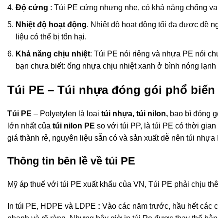
Độ cứng
: Túi PE cứng nhưng nhẹ, có khả năng chống va
Nhiệt độ hoạt động
. Nhiệt độ hoạt động tối đa được đề ng
liệu có thể bị tổn hại.
Khả năng chịu nhiệt
: Túi PE nói riêng và nhựa PE nói ch
bạn chưa biết: ống nhựa chịu nhiệt xanh ở bình nóng lạn
Túi PE – Túi nhựa đóng gói phổ biến
Túi PE
–
Polyetylen là loại
túi nhựa, túi nilon,
bao bì đóng g
lớn nhất của
túi nilon PE
so với túi PP, là túi PE có thời gi
giá thành rẻ, nguyên liệu sẵn có và sản xuất dễ nên túi nh
Thông tin bên lề về túi PE
Mỹ áp thuế với túi PE xuất khẩu của VN, Túi PE phải chịu th
In túi PE, HDPE và LDPE
:
Vào các năm trước, hầu hết các cô