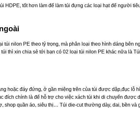
úi HDPE, tốt hơn làm để làm túi đựng các loại hạt để người tiê
 ngoài
 túi nilon PE theo tỷ trọng, mà phân loại theo hình dáng bên ng
 túi thì xin chia sẻ tới bạn có 02 loại túi nilon PE khác nữa là 
y phẳng hoặc đáy đứng, ở gần miệng trên của túi được dập,đục lỗ h
c đích chính là để hỗ trợ cho việc xách túi khi di chuyển được
 shop quần áo, siêu thị… Túi die-cut thường dày, dai, bền và 