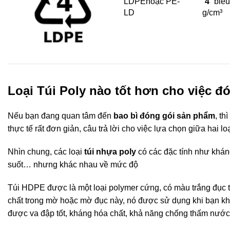
LDPEhoặc PE-
“
4
” biể
LD
g/cm³
Loại Túi Poly nào tốt hơn cho việc đ
Nếu bạn đang quan tâm đến
bao bì đóng gói sản phẩm
, t
thực tế rất đơn giản, câu trả lời cho việc lựa chọn giữa hai 
Nhìn chung, các loại
túi nhựa poly
có các đặc tính như khán
suốt… nhưng khác nhau về mức độ
Túi HDPE được là một loại polymer cứng, có màu trắng đục tự
chất trong mờ hoặc mờ đục này, nó được sử dụng khi bạn khô
được va đập tốt, kháng hóa chất, khả năng chống thấm nước v