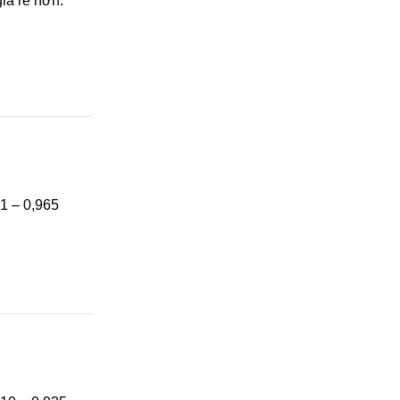
iá rẻ hơn.
41 – 0,965