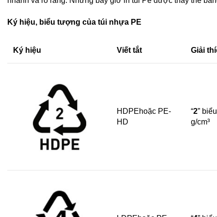
nhanh và rõ ràng. Nhưng bây giờ in túi Pe được thay thế bằng
Ký hiệu, biểu tượng của túi nhựa PE
Ký hiệu
Viết tắt
Giải th
HDPEhoặc PE-
“
2
” biể
HD
g/cm³