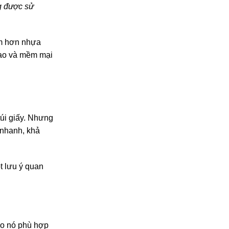
g được sử
ém hơn nhựa
 cao và mềm mại
úi giấy. Nhưng
 nhanh, khả
t lưu ý quan
ho nó phù hợp