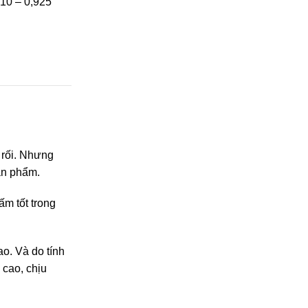
910 – 0,925
 rối. Nhưng
sản phẩm.
ấm tốt trong
o. Và do tính
 cao, chịu