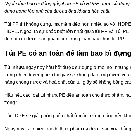
Ngoài làm bao bì đóng gói,nhựa PE và HDPE được sử dụng l
dụng trong lớp phủ của đường ống kháng hóa chất.
Túi PP thì không cứng, mà mềm dẻo hơn nhiều so với HDPE.
HDPE. Ngoài ra sự khác biệt lớn nhất giữa túi PP và Túi PE 
để nhìn rõ được sản phẩm bên trong, bạn hãy chọn túi PP
Túi PE có an toàn để làm bao bì đự
Túi nhựa
ngày nay hầu hết được sử dụng ở mọi nơi nhưng nế
trong nhiều trường hợp túi giấy sẽ không đáp ứng được yêu c
năng chống nước và hoá chất của túi giấy sẽ không bằng các 
Hầu hết, các loại túi nhựa PE đều an toàn cho thực phẩm, r
trọng :
Túi LDPE sẽ giải phóng hóa chất ở môi trường nóng nên khôn
Ngày nay, rất nhiều bao bì thực phẩm đã được sản xuất bằn