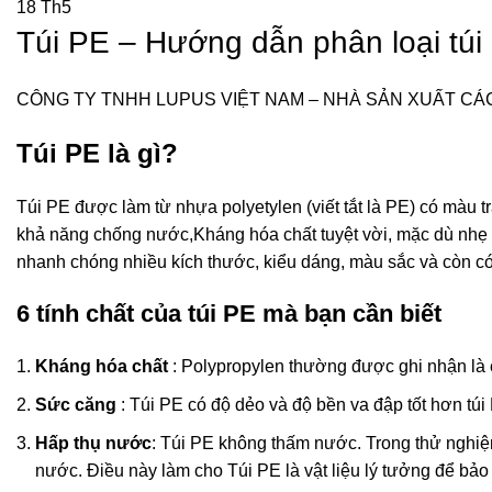
18
Th5
Túi PE – Hướng dẫn phân loại túi 
CÔNG TY TNHH LUPUS VIỆT NAM – NHÀ SẢN XUẤT CÁC 
Túi PE là gì?
Túi PE được làm từ nhựa polyetylen (viết tắt là PE) có màu t
khả năng chống nước,Kháng hóa chất tuyệt vời, mặc dù nhẹ n
nhanh chóng nhiều kích thước, kiểu dáng, màu sắc và còn có 
6 tính chất của túi PE mà bạn cần biết
Kháng hóa chất
: Polypropylen thường được ghi nhận là
Sức căng
: Túi PE có độ dẻo và độ bền va đập tốt hơn túi
Hấp thụ nước
: Túi PE không thấm nước. Trong thử nghiệ
nước. Điều này làm cho Túi PE là vật liệu lý tưởng để b