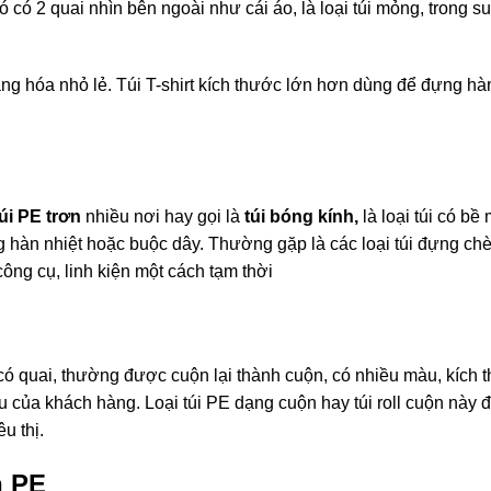
i nó có 2 quai nhìn bên ngoài như cái áo, là loại túi mỏng, trong 
g hóa nhỏ lẻ. Túi T-shirt kích thước lớn hơn dùng để đựng hà
túi PE trơn
nhiều nơi hay gọi là
túi bóng kính,
là loại túi có bề 
 hàn nhiệt hoặc buộc dây. Thường gặp là các loại túi đựng chè,
công cụ, linh kiện một cách tạm thời
ó quai, thường được cuộn lại thành cuộn, có nhiều màu, kích 
ầu của khách hàng. Loại túi PE dạng cuộn hay túi roll cuộn này 
u thị.
n PE