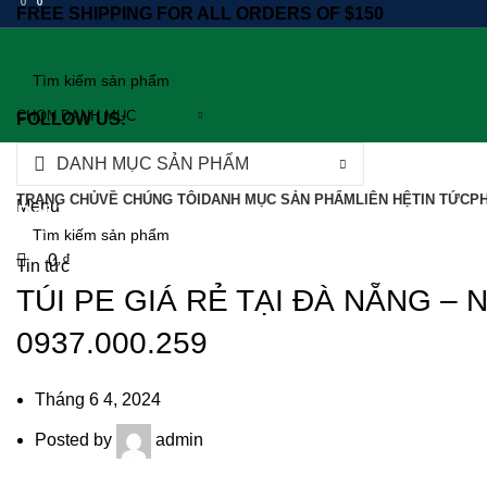
0
0
0
FREE SHIPPING FOR ALL ORDERS OF $150
CHỌN DANH MỤC
FOLLOW US:
DANH MỤC SẢN PHẨM
0
₫
TRANG CHỦ
VỀ CHÚNG TÔI
DANH MỤC SẢN PHẨM
LIÊN HỆ
TIN TỨC
PH
Menu
Bài Viết
0
₫
Tin tức
TÚI PE GIÁ RẺ TẠI ĐÀ NẴNG – 
0937.000.259
Tháng 6 4, 2024
Posted by
admin