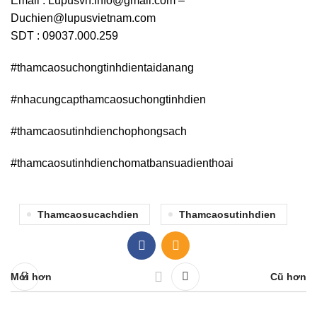
Email :
Lupusvn.info@gmail.com
–
Duchien@lupusvietnam.com
SDT : 09037.000.259
#thamcaosuchongtinhdientaidanang
#nhacungcapthamcaosuchongtinhdien
#thamcaosutinhdienchophongsach
#thamcaosutinhdienchomatbansuadienthoai
Thamcaosucachdien
Thamcaosutinhdien
Mới hơn
Cũ hơn