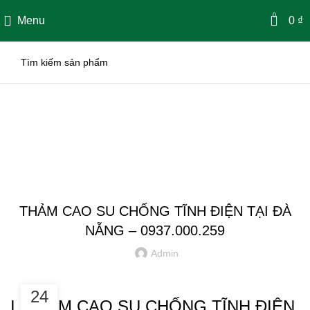
0
Menu
0
₫
Bài Viết
TIN TỨC
THẢM CAO SU CHỐNG TĨNH ĐIỆN TẠI ĐÀ
NẴNG – 0937.000.259
Admin
24
I. THẢM CAO SU CHỐNG TĨNH ĐIỆN