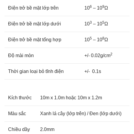
6
9
Điện trở bề mặt lớp trên
10
– 10
Ω
3
5
Điện trở bề mặt lớp dưới
10
– 10
Ω
5
8
Điện trở bề mặt tổng hợp
10
– 10
Ω
2
Độ mài mòn
+/- 0.02g/cm
Thời gian loại bỏ tĩnh điện
+/- 0.1s
Kích thước
10m x 1.0m hoặc 10m x 1.2m
Màu sắc
Xanh lá cây (lớp trên) / Đen (lớp dưới)
Chiều dầy
2.0mm