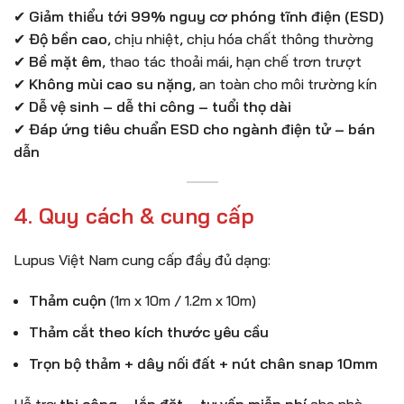
✔
Giảm thiểu tới 99% nguy cơ phóng tĩnh điện (ESD)
✔
Độ bền cao
, chịu nhiệt, chịu hóa chất thông thường
✔
Bề mặt êm
, thao tác thoải mái, hạn chế trơn trượt
✔
Không mùi cao su nặng
, an toàn cho môi trường kín
✔
Dễ vệ sinh – dễ thi công – tuổi thọ dài
✔
Đáp ứng tiêu chuẩn ESD cho ngành điện tử – bán
dẫn
4. Quy cách & cung cấp
Lupus Việt Nam cung cấp đầy đủ dạng:
Thảm cuộn
(1m x 10m / 1.2m x 10m)
Thảm cắt theo kích thước yêu cầu
Trọn bộ thảm + dây nối đất + nút chân snap 10mm