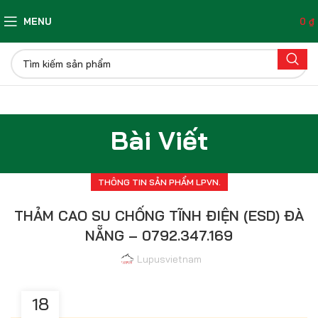
MENU
0
₫
Bài Viết
THÔNG TIN SẢN PHẨM LPVN.
THẢM CAO SU CHỐNG TĨNH ĐIỆN (ESD) ĐÀ
NẴNG – 0792.347.169
Lupusvietnam
18