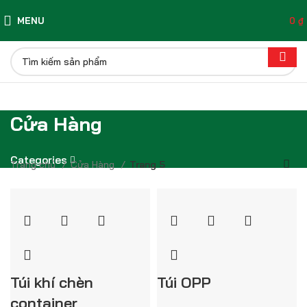
MENU
0
₫
Cửa Hàng
Categories
Trang chủ
Cửa Hàng
Trang 5
Túi khí chèn
Túi OPP
container