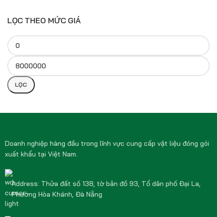
LỌC THEO MỨC GIÁ
LỌC
Doanh nghiệp hàng đầu trong lĩnh vực cung cấp vật liệu đóng gói
xuất khẩu tại Việt Nam.
Address: Thửa đất số 138, tờ bản đồ 93, Tổ dân phố Đại La,
Phường Hòa Khánh, Đà Nẵng