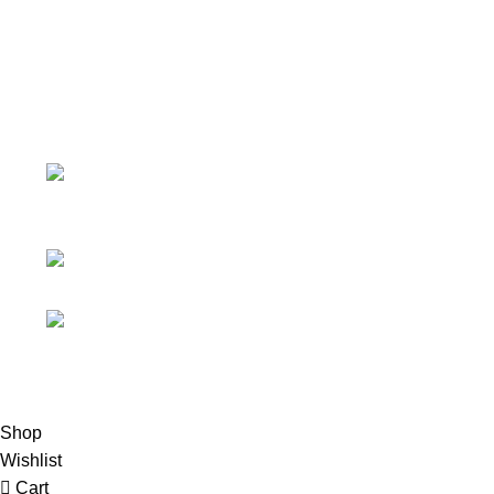
CHÍNH SÁCH
Chính Sách Thanh T
Doanh nghiệp hàng đầu trong lĩnh
vực cung cấp vật liệu đóng gói xuất
Tiếp Nhận Khiếu Nại
khẩu tại Việt Nam.
Chính Sách Kiểm Hà
Address: Thửa đất
Chính Sách Vận Chu
số 138, tờ bản đồ 93, Tổ dân phố Đại
Chính Sách Bảo Mật
La, Phường Hòa Khánh, Đà Nẵng
Điều Khoản Dịch Vụ
Phone: 0906 905
111
Email:
Lupusvn.info@gmail.com
Based on
Lupus Viet Nam
theme
2024.
Shop
Wishlist
Cart