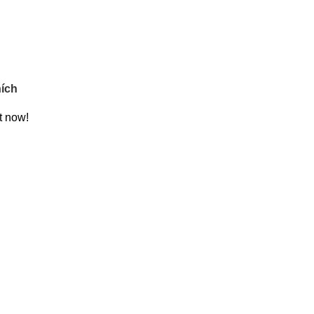
ích
t now!