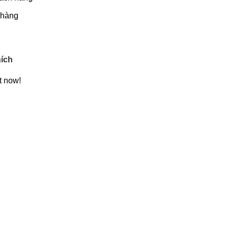
 hàng
ích
t now!