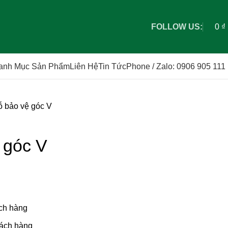
0
₫
FOLLOW US:
anh Mục Sản Phẩm
Liên Hệ
Tin Tức
Phone / Zalo: 0906 905 111
ỗ bảo vệ góc V
 góc V
ách hàng
hách hàng