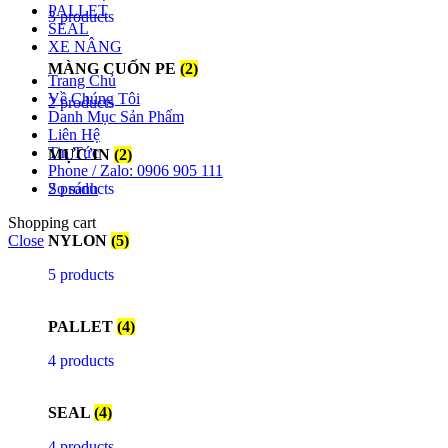
PALLET
3 products
SEAL
XE NÂNG
MÀNG CUỐN PE
(2)
Trang Chủ
Về Chúng Tôi
2 products
Danh Mục Sản Phẩm
Liên Hệ
Tin Tức
MỰC IN
(2)
Phone / Zalo: 0906 905 111
2 products
So sánh
Shopping cart
NYLON
(5)
Close
5 products
PALLET
(4)
4 products
SEAL
(4)
4 products