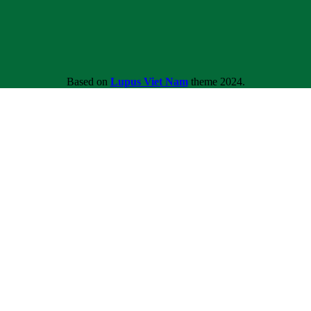
Based on
Lupus Viet Nam
theme
2024.