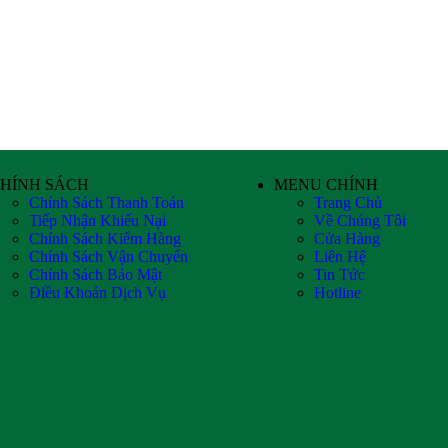
HÍNH SÁCH
MENU CHÍNH
Chính Sách Thanh Toán
Trang Chủ
Tiếp Nhận Khiếu Nại
Về Chúng Tôi
Chính Sách Kiểm Hàng
Cửa Hàng
Chính Sách Vận Chuyển
Liên Hệ
Chính Sách Bảo Mật
Tin Tức
Điều Khoản Dịch Vụ
Hotline